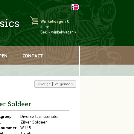
sics
Winkelwagen
0
items
Bekijk winkelwagen >
PEN
CONTACT
Vorige
Volgende
ver Soldeer
lgroep
Diverse lasmaterialen
l
Zilver Soldeer
elnummer
W145
id
1 stuk