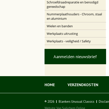
Schroefdraadreparatie en benodigd
gereedschap
Nummerplaathouders - Chroom, staal
en aluminium
Wielen en banden
Werkplaats uitrusting
Werkplaats - veiligheid / Safety
Aanmelden nieuwsbrief
HOME
VERZENDKOSTEN
® 2026
Blankers Unusual Classics
Disclai
Website:
Van Suilichem Online