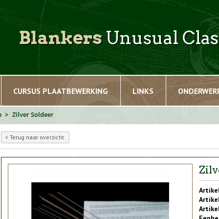
Blankers
Unusual Clas
CURSUS PLAATBEWERKING
LINKS
ONDERWER
n
Zilver Soldeer
Terug naar overzicht
Zil
Artike
Artike
Artik
Eenhe