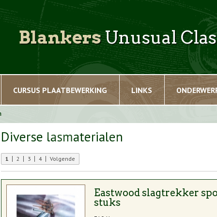
Blankers
Unusual Clas
CURSUS PLAATBEWERKING
LINKS
ONDERWER
n
Diverse lasmaterialen
1
2
3
4
Volgende
Eastwood slagtrekker spo
stuks