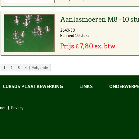
Aanlasmoeren M8 - 10 st
2640-50
Eenheid 10 stuks
Prijs € 7,80 ex. btw
1
2
3
4
Volgende
CURSUS PLAATBEWERKING
LINKS
ONDERWERP
mer
Privacy