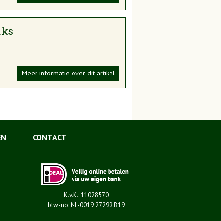
uks
Meer informatie over dit artikel
EN
CONTACT
K.v.K.: 11028570
btw-no: NL-0019 27299 B19