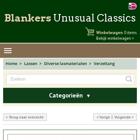
Blankers
Unusual Classics
Winkelwagen
0 items
Bekijk winkelwagen >
Home
Lassen
Diverse lasmaterialen
Verzettang
Categorieën
▼
Terug naar overzicht
Vorige
Volgende