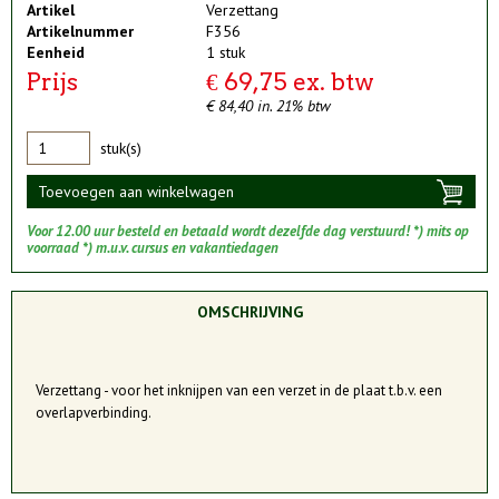
Artikel
Verzettang
Artikelnummer
F356
Eenheid
1 stuk
Prijs
€ 69,75 ex. btw
€ 84,40 in. 21% btw
stuk(s)
Toevoegen aan winkelwagen
Voor 12.00 uur besteld en betaald wordt dezelfde dag verstuurd! *) mits op
voorraad *) m.u.v. cursus en vakantiedagen
OMSCHRIJVING
Verzettang - voor het inknijpen van een verzet in de plaat t.b.v. een
overlapverbinding.