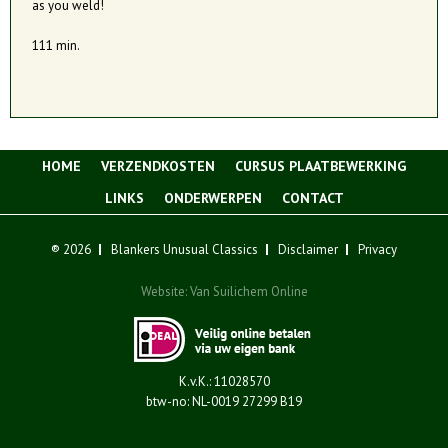
as you weld!
111 min.
HOME
VERZENDKOSTEN
CURSUS PLAATBEWERKING
LINKS
ONDERWERPEN
CONTACT
® 2026
Blankers Unusual Classics
Disclaimer
Privacy
Website:
Van Suilichem Online
K.v.K.: 11028570
btw-no: NL-0019 27299 B19