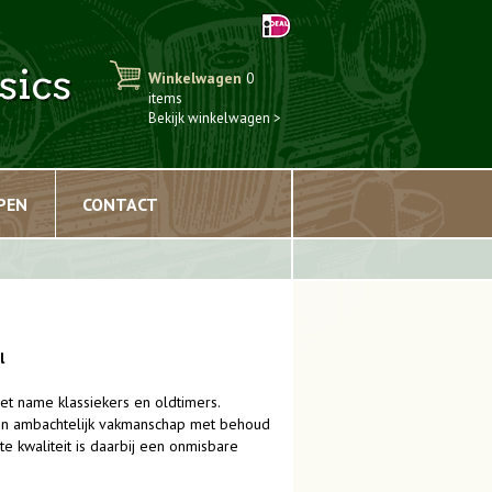
sics
Winkelwagen
0
items
Bekijk winkelwagen >
PEN
CONTACT
l
met name klassiekers en oldtimers.
d in ambachtelijk vakmanschap met behoud
te kwaliteit is daarbij een onmisbare