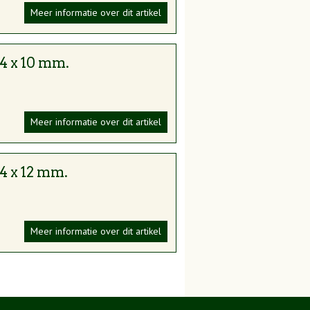
stauratieproject. Voor 12.00 uur besteld
Meer informatie over dit artikel
u met vertrouwen aan uw project kunt
 4 x 10 mm.
ag zijn wij ook op afspraak geopend.
Meer informatie over dit artikel
oeiende webshop
 4 x 12 mm.
ten en gereedschappen. Als officieel
elke gereedschappen tot de beste
van jarenlange ervaring en expertise in de
Meer informatie over dit artikel
de productomschrijvingen.
s met onze technische expertise om u de