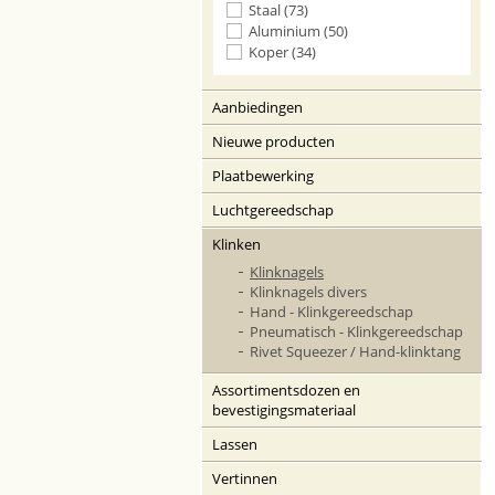
Staal (73)
Aluminium (50)
Koper (34)
Aanbiedingen
Nieuwe producten
Plaatbewerking
Luchtgereedschap
Klinken
Klinknagels
Klinknagels divers
Hand - Klinkgereedschap
Pneumatisch - Klinkgereedschap
Rivet Squeezer / Hand-klinktang
Assortimentsdozen en
bevestigingsmateriaal
Lassen
Vertinnen