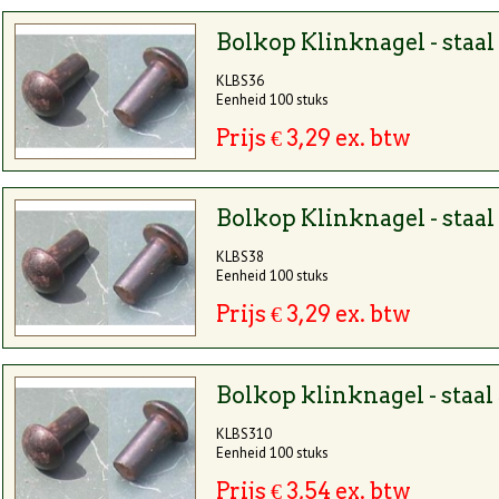
Bolkop Klinknagel - staal
KLBS36
Eenheid 100 stuks
Prijs € 3,29 ex. btw
Bolkop Klinknagel - staal
Voordelen van klinknagels
KLBS38
Eenheid 100 stuks
Duurzaamheid
Prijs € 3,29 ex. btw
Klinknagels bieden een stevige en langdurige verbinding die bestand is te
Esthetiek
Bolkop klinknagel - staal
Behoud van de authentieke uitstraling en waarde van uw restauratieprojec
KLBS310
Veiligheid
Eenheid 100 stuks
Een correcte installatie van klinknagels zorgt voor een veilige en stabiele 
Prijs € 3,54 ex. btw
van uw project.