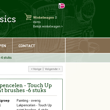
sics
Winkelwagen
0
items
Bekijk winkelwagen >
PEN
CONTACT
-6 stuks
Vorige
Volgende
pencelen - Touch Up
nt brushes -6 stuks
lgroep
Painting - overig
l
Lakpencelen - Touch Up
paint brushes -6 stuks