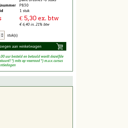
elnummer
P830
id
1 stuk
s
€ 5,30 ex. btw
€ 6,40 in. 21% btw
stuk(s)
oegen aan winkelwagen
.00 uur besteld en betaald wordt dezelfde
tuurd! *) mits op voorraad *) m.u.v. cursus
antiedagen