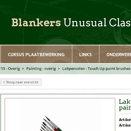
Blankers
Unusual Clas
CURSUS PLAATBEWERKING
LINKS
ONDERWER
15 - Overig
Painting - overig
Lakpencelen - Touch Up paint brushes 
Terug naar overzicht
Lak
pai
Artike
Artike