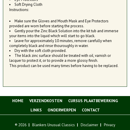
Soft Drying Cloth
Instructions:
Make sure the Gloves and Mouth Mask and Eye Protectors
provided are worn before starting the process.
Gently pour the Zinc Black Solution into the kit tub and immerse
your items into the liquid which will start to go black.
Leave for approximately 10 minutes, remove carefully when
completely black and rinse thouroughly in water.
Dry with the soft cloth provided.
The black zinc surface should be treated with oil, varnish or
lacquer to protect it, or to provide a more glossy finish.
This product can be used many times before having to be replaced.
HOME
VERZENDKOSTEN
CURSUS PLAATBEWERKING
LINKS
ONDERWERPEN
CONTACT
® 2026
Blankers Unusual Classics
Disclaimer
Privacy