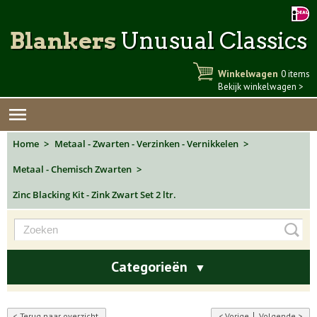
Blankers
Unusual Classics
Winkelwagen
0 items
Bekijk winkelwagen >
Home
Metaal - Zwarten - Verzinken - Vernikkelen
Metaal - Chemisch Zwarten
Zinc Blacking Kit - Zink Zwart Set 2 ltr.
Categorieën
▼
Terug naar overzicht
Vorige
Volgende