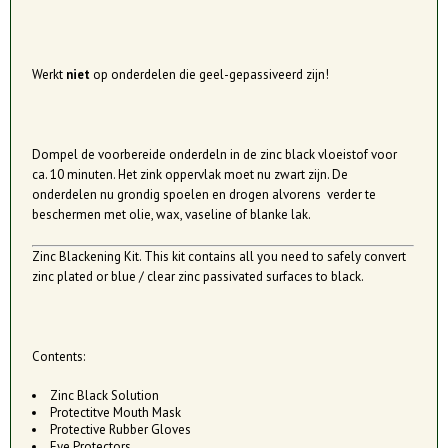
Werkt
niet
op onderdelen die geel-gepassiveerd zijn!
Dompel de voorbereide onderdeln in de zinc black vloeistof voor
ca. 10 minuten. Het zink oppervlak moet nu zwart zijn. De
onderdelen nu grondig spoelen en drogen alvorens verder te
beschermen met olie, wax, vaseline of blanke lak.
Zinc Blackening Kit. This kit contains all you need to safely convert
zinc plated or blue / clear zinc passivated surfaces to black.
Contents:
Zinc Black Solution
Protectitve Mouth Mask
Protective Rubber Gloves
Eye Protectors