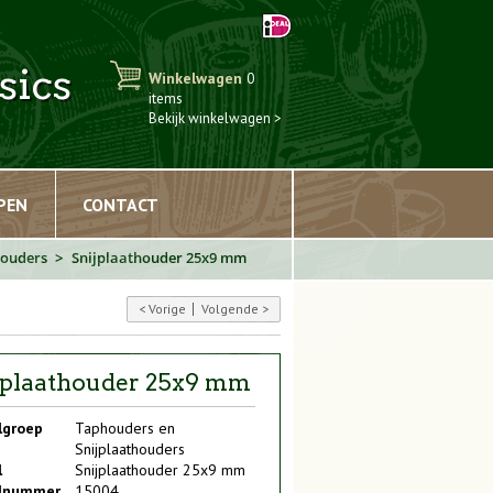
sics
Winkelwagen
0
items
Bekijk winkelwagen >
PEN
CONTACT
houders
Snijplaathouder 25x9 mm
Vorige
Volgende
jplaathouder 25x9 mm
lgroep
Taphouders en
Snijplaathouders
l
Snijplaathouder 25x9 mm
elnummer
15004