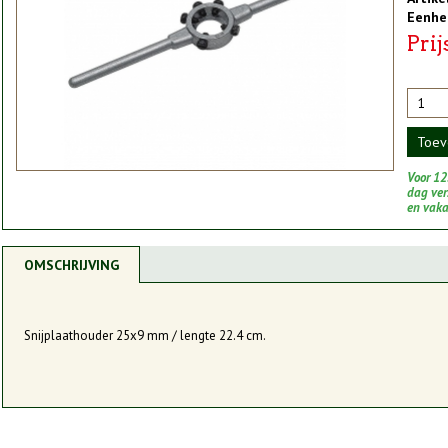
Eenhe
Prij
Toev
Voor 12
dag vers
en vak
OMSCHRIJVING
Snijplaathouder 25x9 mm / lengte 22.4 cm.